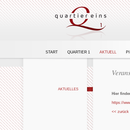
START
QUARTIER 1
AKTUELL
P
Verans
AKTUELLES
Hier finde
https://ww
<< zurück 