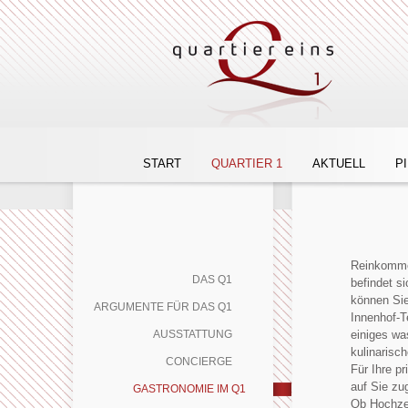
START
QUARTIER 1
AKTUELL
P
Reinkomme
DAS Q1
befindet s
können Sie
ARGUMENTE FÜR DAS Q1
Innenhof-T
AUSSTATTUNG
einiges wa
kulinarisc
CONCIERGE
Für Ihre p
auf Sie zu
GASTRONOMIE IM Q1
Ob Hochzei