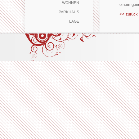
WOHNEN
einem genu
PARKHAUS
<< zurück 
LAGE